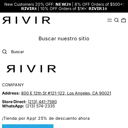
New Customers 20% OFF: 𝗡𝗘𝗪𝟮𝟎 | 8% OFF Orders of $500+:
𝗥𝗜𝗩𝗜𝗥𝟖 | 10% OFF Orders of $1K+: 𝗥𝗜𝗩𝗜𝗥𝟭𝟎
Menú
Buscar
0
Buscar nuestro sitio
Buscar
COMPANY
Address:
800 E 12th St #121-122, Los Angeles, CA 90021
Store Direct:
(213) 441-7590
WhatsApp:
(213) 574-2335
¡Tienda por App! 25% de descuento ahora